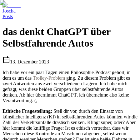
Joscha
Posts
das denkt ChatGPT über
Selbstfahrende Autos
13. Dezember 2023
Ich habe vor ein paar Tagen einen Philosophie-Podcast gehört, in
dem es um das
Trolley-Problem
ging. Zu diesem Problem gibt es
zwei Antworten aus zwei verschiedenen Lagern. Ich habe mich
gefragt, was diese beiden Gruppen über selbstfahrende Autos
denken. Ab hier übernimmt ChatGPT, ich übernehme also keine
Verantwortung. (;
Ethische Fragestellung:
Stell dir vor, durch den Einsatz von
künstlicher Intelligenz (KI) in selbstfahrenden Autos könnten wir die
Zahl der Verkehrsunfälle drastisch senken. Klingt super, oder? Aber
hier kommt die knifflige Frage: Ist es ethisch vertretbar, dass wir
Menschen diese Kontrolle an Maschinen abgeben, selbst wenn
dadurch weniger Menschen sterben? Das ist eine heiße Debatte in