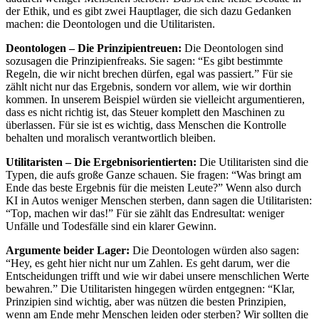
der Ethik, und es gibt zwei Hauptlager, die sich dazu Gedanken
machen: die Deontologen und die Utilitaristen.
Deontologen – Die Prinzipientreuen:
Die Deontologen sind
sozusagen die Prinzipienfreaks. Sie sagen: “Es gibt bestimmte
Regeln, die wir nicht brechen dürfen, egal was passiert.” Für sie
zählt nicht nur das Ergebnis, sondern vor allem, wie wir dorthin
kommen. In unserem Beispiel würden sie vielleicht argumentieren,
dass es nicht richtig ist, das Steuer komplett den Maschinen zu
überlassen. Für sie ist es wichtig, dass Menschen die Kontrolle
behalten und moralisch verantwortlich bleiben.
Utilitaristen – Die Ergebnisorientierten:
Die Utilitaristen sind die
Typen, die aufs große Ganze schauen. Sie fragen: “Was bringt am
Ende das beste Ergebnis für die meisten Leute?” Wenn also durch
KI in Autos weniger Menschen sterben, dann sagen die Utilitaristen:
“Top, machen wir das!” Für sie zählt das Endresultat: weniger
Unfälle und Todesfälle sind ein klarer Gewinn.
Argumente beider Lager:
Die Deontologen würden also sagen:
“Hey, es geht hier nicht nur um Zahlen. Es geht darum, wer die
Entscheidungen trifft und wie wir dabei unsere menschlichen Werte
bewahren.” Die Utilitaristen hingegen würden entgegnen: “Klar,
Prinzipien sind wichtig, aber was nützen die besten Prinzipien,
wenn am Ende mehr Menschen leiden oder sterben? Wir sollten die